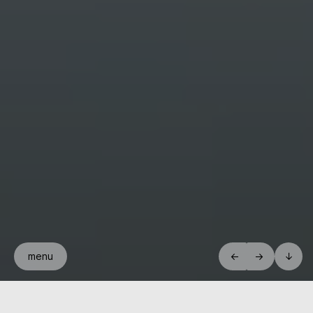
menu
←
→
↓